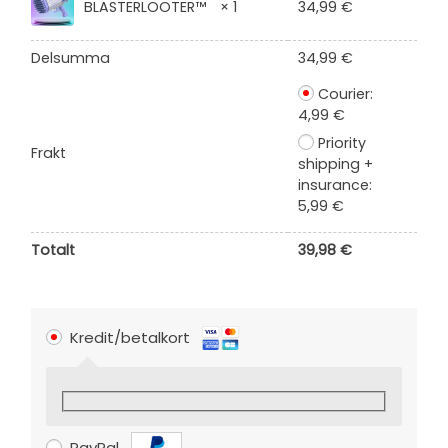
BLASTERLOOTER™
× 1
34,99
€
Delsumma
34,99
€
Courier:
4,99
€
Priority
Frakt
shipping +
insurance:
5,99
€
Totalt
39,98
€
Kredit/betalkort
PayPal