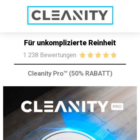
SALE: HEUTE 50% RABATT
JETZT KAUFEN
Für unkomplizierte Reinheit
1 238 Bewertungen





Cleanity Pro™ (50% RABATT)