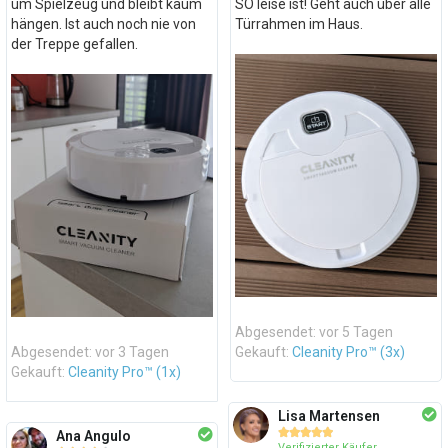
um Spielzeug und bleibt kaum
SO leise ist! Geht auch über alle
hängen. Ist auch noch nie von
Türrahmen im Haus.
der Treppe gefallen.
Abgesendet: vor 5 Tagen
Abgesendet: vor 3 Tagen
Gekauft:
Cleanity Pro™ (3x)
Gekauft:
Cleanity Pro™ (1x)
Lisa Martensen





Ana Angulo
Verifizierter Käufer