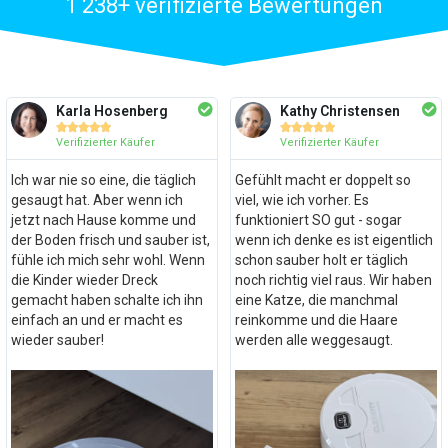
1 238+ verifizierte Bewertungen
Karla Hosenberg
Kathy Christensen










Verifizierter Käufer
Verifizierter Käufer
Ich war nie so eine, die täglich
Gefühlt macht er doppelt so
gesaugt hat. Aber wenn ich
viel, wie ich vorher. Es
jetzt nach Hause komme und
funktioniert SO gut - sogar
der Boden frisch und sauber ist,
wenn ich denke es ist eigentlich
fühle ich mich sehr wohl. Wenn
schon sauber holt er täglich
die Kinder wieder Dreck
noch richtig viel raus. Wir haben
gemacht haben schalte ich ihn
eine Katze, die manchmal
einfach an und er macht es
reinkomme und die Haare
wieder sauber!
werden alle weggesaugt.