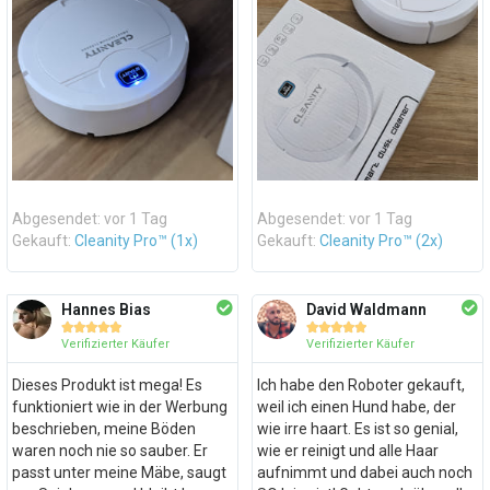
Abgesendet: vor 1 Tag
Abgesendet: vor 1 Tag
Gekauft:
Cleanity Pro™ (1x)
Gekauft:
Cleanity Pro™ (2x)
Hannes Bias
David Waldmann










Verifizierter Käufer
Verifizierter Käufer
Dieses Produkt ist mega! Es
Ich habe den Roboter gekauft,
funktioniert wie in der Werbung
weil ich einen Hund habe, der
beschrieben, meine Böden
wie irre haart. Es ist so genial,
waren noch nie so sauber. Er
wie er reinigt und alle Haar
passt unter meine Mäbe, saugt
aufnimmt und dabei auch noch