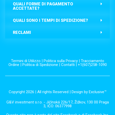
QUALI FORME DI PAGAMENTO
ACCETTATE?
QUALI SONO I TEMPI DI SPEDIZIONE?
RECLAMI
Termini di Utilizzo
|
Politica sulla Privacy
|
Tracciamento
Ordine
|
Politica di Spedizione
|
Contatti
| +1(607)258-1090
Copyright 2026 | All rights Reserved | Design by Exclusive™️
G&V investment s.r.o. - Jičínská 226/17, Žižkov, 130 00 Praga
3, IČO: 06377998
Questo sito non è parte del sito Facebook o di Facebook Inc.