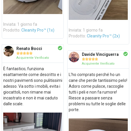
Inviata: 1 giorno fa
Prodotto:
Cleanity Pro™ (1x)
Inviata: 1 giorno fa
Prodotto:
Cleanity Pro™ (2x)
Renato Bocci





Davide Vinciguerra
Acquirente Verificato





Acquirente Verificato
È fantastico; funziona
esattamente come descritto e i
L'ho comprato perché ho un
nostri pavimenti sono pulitissimi
cane che perde tantissimo pelo!
adesso. Va sotto i mobili, evita i
Adoro come pulisce, raccoglie
giocattoli, non rimane mai
tutti i peli e non fa rumore!
incastrato e non è mai caduto
Riesce a passare senza
dalle scale.
problemi su tutte le soglie delle
porte.