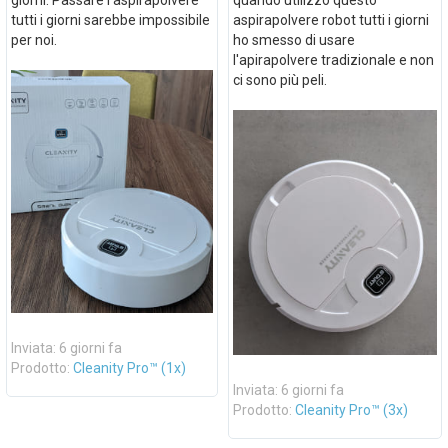
tutti i giorni sarebbe impossibile
aspirapolvere robot tutti i giorni
per noi.
ho smesso di usare
l'apirapolvere tradizionale e non
ci sono più peli.
Inviata: 6 giorni fa
Prodotto:
Cleanity Pro™ (1x)
Inviata: 6 giorni fa
Prodotto:
Cleanity Pro™ (3x)