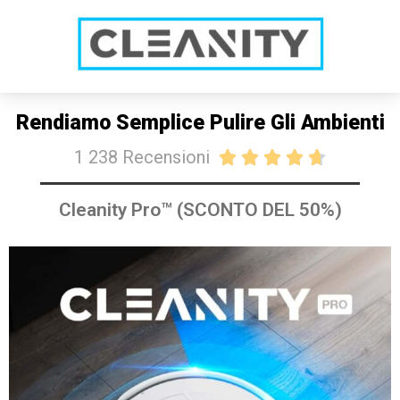
SCONTO DEL 50% SOLO PER OGGI
ACQUISTA SUBITO
Rendiamo Semplice Pulire Gli Ambienti
1 238 Recensioni





Cleanity Pro™ (SCONTO DEL 50%)