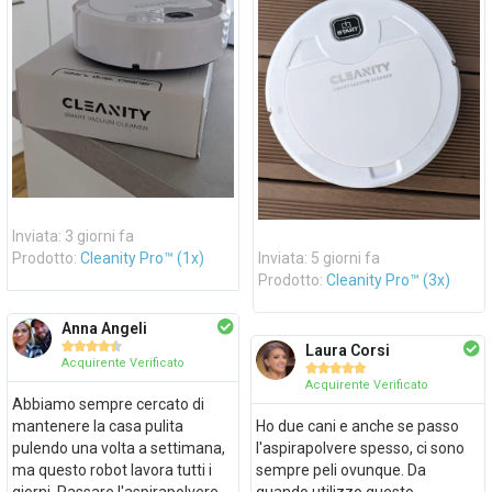
Inviata: 3 giorni fa
Prodotto:
Cleanity Pro™ (1x)
Inviata: 5 giorni fa
Prodotto:
Cleanity Pro™ (3x)
Anna Angeli





Laura Corsi
Acquirente Verificato





Acquirente Verificato
Abbiamo sempre cercato di
mantenere la casa pulita
Ho due cani e anche se passo
pulendo una volta a settimana,
l'aspirapolvere spesso, ci sono
ma questo robot lavora tutti i
sempre peli ovunque. Da
giorni. Passare l'aspirapolvere
quando utilizzo questo