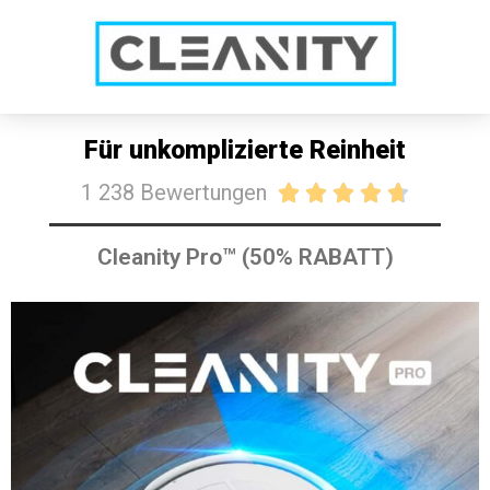
SALE: HEUTE 50% RABATT
JETZT KAUFEN
Für unkomplizierte Reinheit
1 238 Bewertungen





Cleanity Pro™ (50% RABATT)