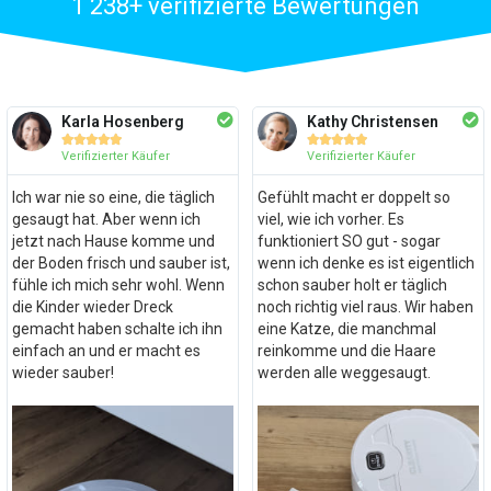
1 238+ verifizierte Bewertungen
Karla Hosenberg
Kathy Christensen










Verifizierter Käufer
Verifizierter Käufer
Ich war nie so eine, die täglich
Gefühlt macht er doppelt so
gesaugt hat. Aber wenn ich
viel, wie ich vorher. Es
jetzt nach Hause komme und
funktioniert SO gut - sogar
der Boden frisch und sauber ist,
wenn ich denke es ist eigentlich
fühle ich mich sehr wohl. Wenn
schon sauber holt er täglich
die Kinder wieder Dreck
noch richtig viel raus. Wir haben
gemacht haben schalte ich ihn
eine Katze, die manchmal
einfach an und er macht es
reinkomme und die Haare
wieder sauber!
werden alle weggesaugt.