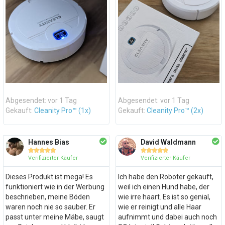
Abgesendet: vor 1 Tag
Abgesendet: vor 1 Tag
Gekauft:
Cleanity Pro™ (1x)
Gekauft:
Cleanity Pro™ (2x)
Hannes Bias
David Waldmann










Verifizierter Käufer
Verifizierter Käufer
Dieses Produkt ist mega! Es
Ich habe den Roboter gekauft,
funktioniert wie in der Werbung
weil ich einen Hund habe, der
beschrieben, meine Böden
wie irre haart. Es ist so genial,
waren noch nie so sauber. Er
wie er reinigt und alle Haar
passt unter meine Mäbe, saugt
aufnimmt und dabei auch noch