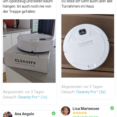
um Spielzeug und bleibt kaum
SO leise ist! Geht auch über alle
hängen. Ist auch noch nie von
Türrahmen im Haus.
der Treppe gefallen.
Abgesendet: vor 5 Tagen
Abgesendet: vor 3 Tagen
Gekauft:
Cleanity Pro™ (3x)
Gekauft:
Cleanity Pro™ (1x)
Lisa Martensen





Ana Angulo
Verifizierter Käufer