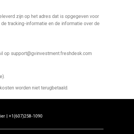
geleverd zijn op het adres dat is opgegeven voor
 de tracking-informatie en de informatie over de
 e-mail op support@gvinvestment.freshdesk.com
e).
kosten worden niet terugbetaald.
ier
| +1(607)258-1090