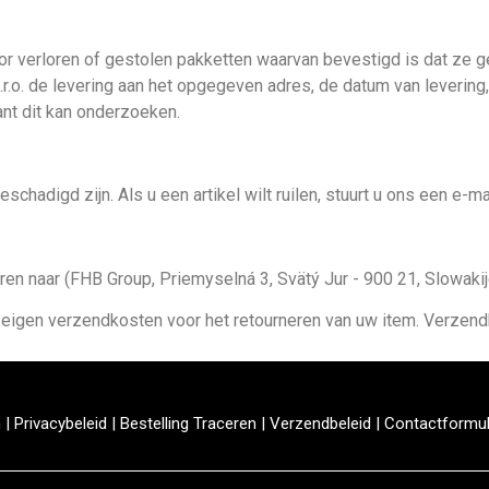
voor verloren of gestolen pakketten waarvan bevestigd is dat ze 
.r.o. de levering aan het opgegeven adres, de datum van levering,
ant dit kan onderzoeken.
beschadigd zijn. Als u een artikel wilt ruilen, stuurt u ons een
ren naar (FHB Group, Priemyselná 3, Svätý Jur - 900 21, Slowakij
w eigen verzendkosten voor het retourneren van uw item. Verzend
n
|
Privacybeleid
|
Bestelling Traceren
|
Verzendbeleid
|
Contactformul