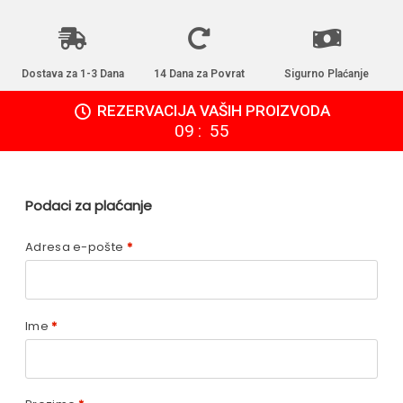
Dostava za 1-3 Dana
14 Dana za Povrat
Sigurno Plaćanje
REZERVACIJA VAŠIH PROIZVODA
:
09
54
Podaci za plaćanje
Adresa e-pošte
*
Ime
*