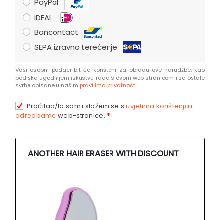
PayPal
iDEAL
Bancontact
SEPA izravno terećenje
Vaši osobni podaci bit će korišteni za obradu ove narudžbe, kao
podrška ugodnijem iskustvu rada s ovom web stranicom i za ostale
svrhe opisane u našim
pravilima privatnosti
.
Pročitao/la sam i slažem se s
uvjetima korištenja i
odredbama
web-stranice.
*
ANOTHER HAIR ERASER WITH DISCOUNT