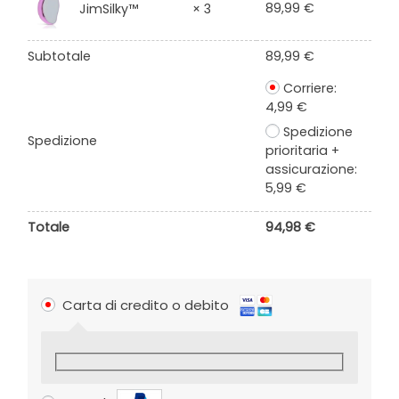
89,99
€
JimSilky™
× 3
Subtotale
89,99
€
Corriere:
4,99
€
Spedizione
Spedizione
prioritaria +
assicurazione:
5,99
€
Totale
94,98
€
Carta di credito o debito