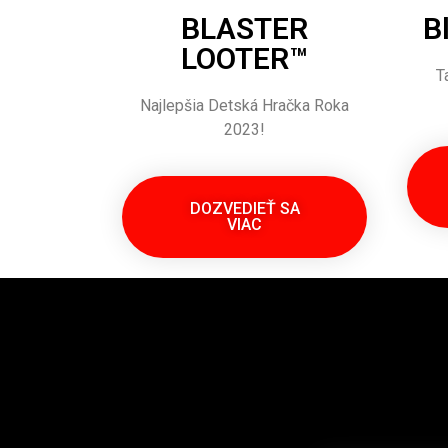
BLASTER
B
LOOTER™
T
Najlepšia Detská Hračka Roka
2023!
DOZVEDIEŤ SA
VIAC