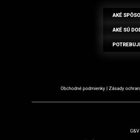
AKÉ SPÔS
AKÉ SÚ DO
POTREBUJE
Obchodné podmienky
|
Zásady ochran
G&V 