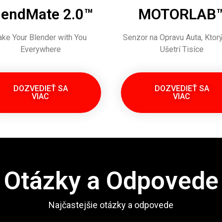
lendMate 2.0™
MOTORLAB
ake Your Blender with You
Senzor na Opravu Auta, Ktor
Everywhere
Ušetrí Tisíce
DOZVEDIEŤ SA
DOZVEDIEŤ SA
VIAC
VIAC
Otázky a Odpovede
Najčastejšie otázky a odpovede